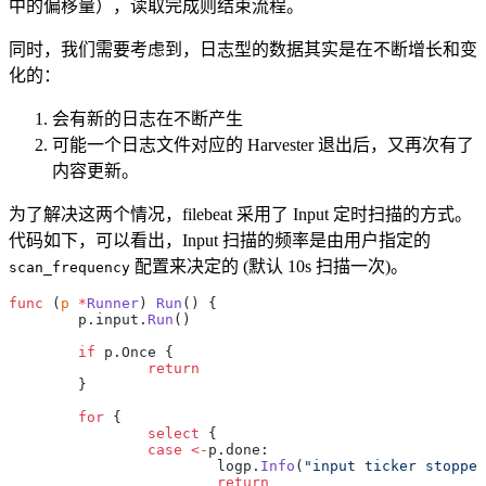
中的偏移量），读取完成则结束流程。
同时，我们需要考虑到，日志型的数据其实是在不断增长和变
化的：
会有新的日志在不断产生
可能一个日志文件对应的 Harvester 退出后，又再次有了
内容更新。
为了解决这两个情况，filebeat 采用了 Input 定时扫描的方式。
代码如下，可以看出，Input 扫描的频率是由用户指定的
配置来决定的 (默认 10s 扫描一次)。
scan_frequency
func
 (
p 
*
Runner
) 
Run
() {
	p.input.
Run
()
	if
 p.Once {
		return
	}
	for
 {
		select
 {
		case
 <-
p.done:
			logp.
Info
(
"input ticker stopped
			return